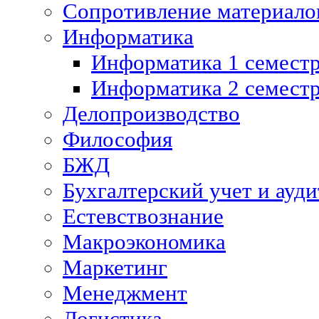
Сопротивление материалов
Информатика
Информатика 1 семест
Информатика 2 семест
Делопроизводство
Философия
БЖД
Бухгалтерский учет и ауди
Естевствознание
Макроэкономика
Маркетинг
Менеджмент
Логистика