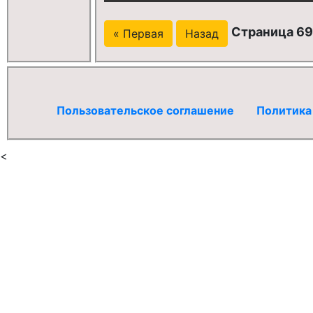
Страница 69 
« Первая
Назад
Пользовательское соглашение
Политика
<