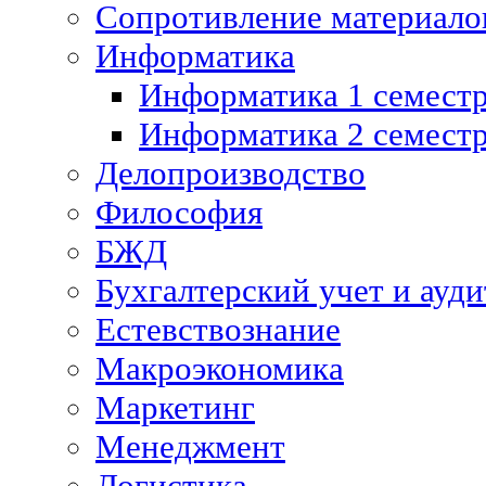
Сопротивление материалов
Информатика
Информатика 1 семест
Информатика 2 семест
Делопроизводство
Философия
БЖД
Бухгалтерский учет и ауди
Естевствознание
Макроэкономика
Маркетинг
Менеджмент
Логистика