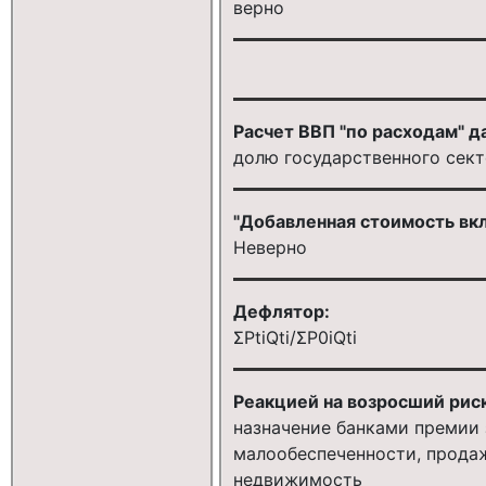
верно
Расчет ВВП "по расходам" д
долю государственного сект
"Добавленная стоимость вкл
Неверно
Дефлятор:
ΣPtiQti/ΣР0iQti
Реакцией на возросший рис
назначение банками премии 
малообеспеченности, продаж
недвижимость