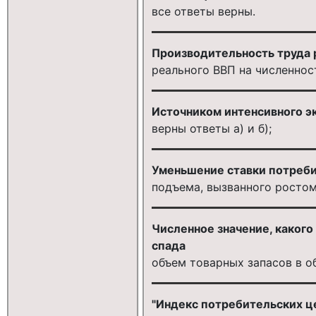
все ответы верны.
Производительность труда 
реального ВВП на численнос
Источником интенсивного э
верны ответы а) и б);
Уменьшение ставки потреби
подъема, вызванного ростом
Численное значение, каког
спада
объем товарных запасов в 
"Индекс потребительских це