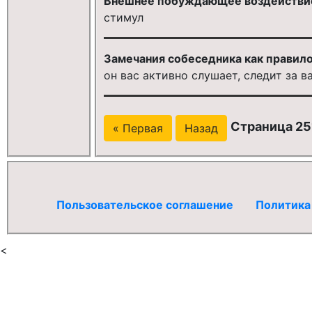
Внешнее побуждающее воздействие
стимул
Замечания собеседника как правило о
он вас активно слушает, следит за 
Страница 25
« Первая
Назад
Пользовательское соглашение
Политика
<