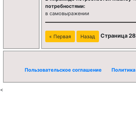
потребностями:
в самовыражении
Страница 28
« Первая
Назад
Пользовательское соглашение
Политика
<