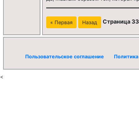
Страница 33
« Первая
Назад
Пользовательское соглашение
Политика
<