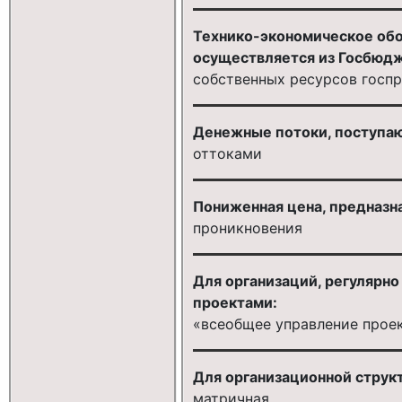
Технико-экономическое обо
осуществляется из Госбюдж
собственных ресурсов госп
Денежные потоки, поступаю
оттоками
Пониженная цена, предназна
проникновения
Для организаций, регулярн
проектами:
«всеобщее управление прое
Для организационной структ
матричная