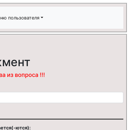
ню пользователя
жмент
 из вопроса !!!
ется(-ются):