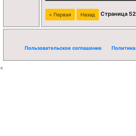
Страница 52
« Первая
Назад
Пользовательское соглашение
Политика
<