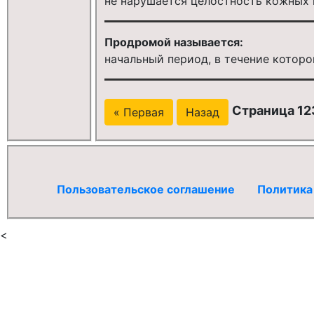
не нарушается целостность кожных
Продромой называется:
начальный период, в течение котор
Страница 123
« Первая
Назад
Пользовательское соглашение
Политика
<