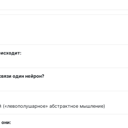
оисходит:
связи один нейрон?
й («левополушарное» абстрактное мышление)
 они: