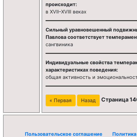
происходит:
в XVII–XVIII веках
Сильный уравновешенный подвижный
Павлова соответствует темпераменту
сангвиника
Индивидуальные свойства темпера
характеристиках поведения:
общая активность и эмоциональнос
Страница 14
« Первая
Назад
Пользовательское соглашение
Политика