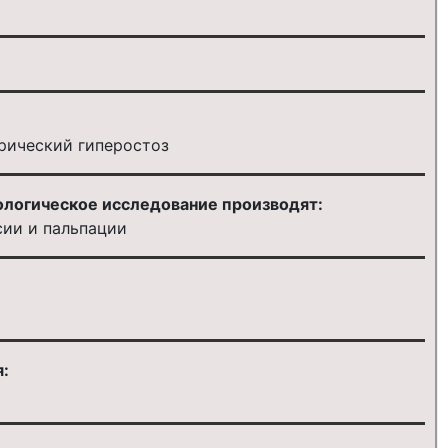
рический гиперостоз
ологическое исследование производят:
сии и пальпации
: