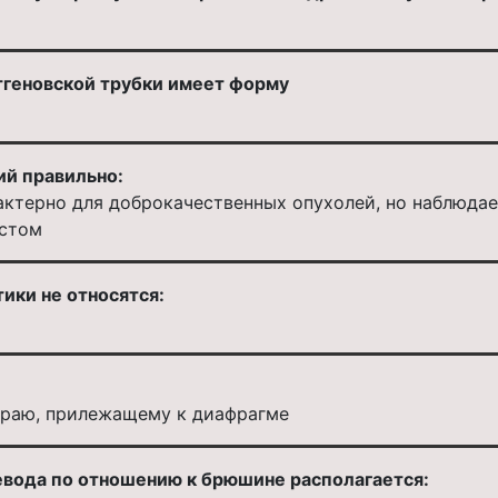
геновской трубки имеет форму
й правильно:
актерно для доброкачественных опухолей, но наблюдае
остом
ики не относятся:
 краю, прилежащему к диафрагме
вода по отношению к брюшине располагается: