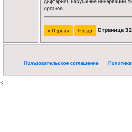
дифтерия); нарушение иннервации п
органов
Страница 32
« Первая
Назад
Пользовательское соглашение
Политика
<