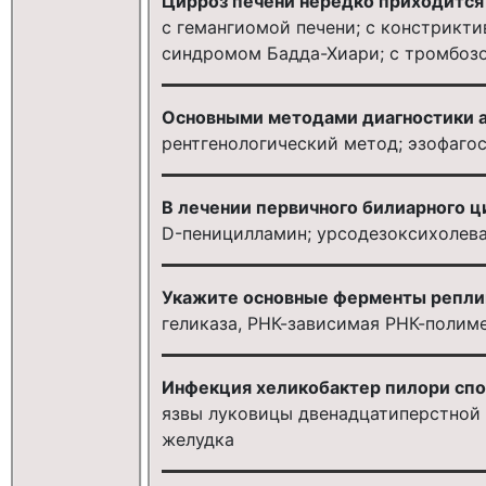
Цирроз печени нередко приходитс
с гемангиомой печени; с констрикт
синдромом Бадда-Хиари; с тромбозо
Основными методами диагностики а
рентгенологический метод; эзофаго
В лечении первичного билиарного 
D-пеницилламин; урсодезоксихолева
Укажите основные ферменты репли
геликаза, РНК-зависимая РНК-полим
Инфекция хеликобактер пилори спо
язвы луковицы двенадцатиперстной 
желудка