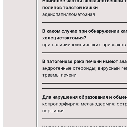
Наиболее частой злокачественной
полипов толстой кишки
аденопапилломатозная
В каком случае при обнаружении ка
холецистэктомия?
при наличии клинических признаков
В патогенезе рака печени имеют зна
андрогенные стероиды; вирусный геп
травмы печени
Для нарушения образования и обмен
копропорфирия; меланодермия; ост
порфирия