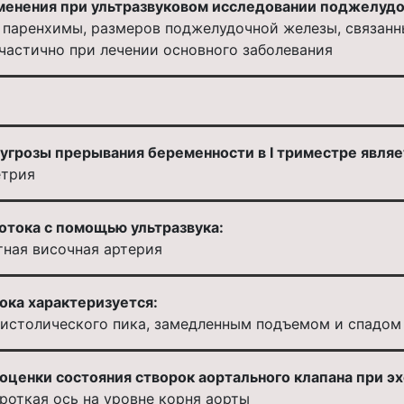
менения при ультразвуковом исследовании поджелудо
 паренхимы, размеров поджелудочной железы, связанн
частично при лечении основного заболевания
угрозы прерывания беременности в I триместре являе
етрия
отока с помощью ультразвука:
тная височная артерия
ока характеризуется:
систолического пика, замедленным подъемом и спадом
оценки состояния створок аортального клапана при э
роткая ось на уровне корня аорты