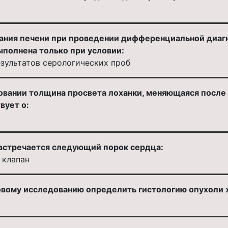
ания печени при проведении дифференциальной диагн
ыполнена только при условии:
зультатов серологических проб
овании толщина просвета лоханки, меняющаяся после 
вует о:
 встречается следующий порок сердца:
 клапан
овому исследованию определить гистологию опухоли 