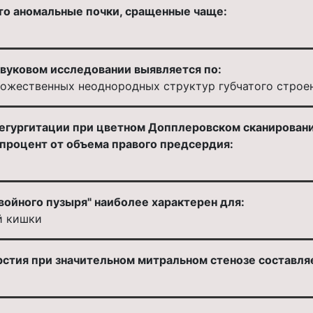
то аномальные почки, сращенные чаще:
звуковом исследовании выявляется по:
ножественных неоднородных структур губчатого строе
егургитации при цветном Допплеровском сканирован
процент от объема правого предсердия:
войного пузыря" наиболее характерен для:
й кишки
стия при значительном митральном стенозе составля