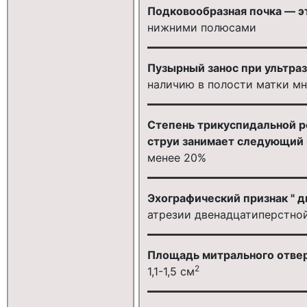
Подковообразная почка — э
нижними полюсами
Пузырный занос при ультра
наличию в полости матки м
Степень трикуспидальной р
струи занимает следующий 
менее 20%
Эхографический признак " д
атрезии двенадцатиперстно
Площадь митрального отвер
2
1,1-1,5 см