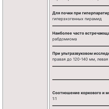
Для почки при гиперпарати
гиперэхогенных пирамид
Наиболее часто встречающа
рабдомиома
При ультразвуковом исслед
правая до 120-140 мм, левая
Соотношение коркового и мо
1:1