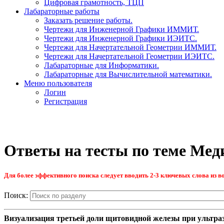
Цифровая грамотность, ТЦП
Лабараторные работы
Заказать решение работы.
Чертежи для Инженерной Графики ИММИТ.
Чертежи для Инженерной Графики ИЭИТС.
Чертежи для Начертательной Геометрии ИММИТ.
Чертежи для Начертательной Геометрии ИЭИТС.
Лабараторные для Информатики.
Лабараторные для Вычислительной математики.
Меню пользователя
Логин
Регистрация
Ответы на тесты по теме Мед
Для более эффективного поиска следует вводить 2-3 ключевых слова из во
Поиск:
Визуализация третьей доли щитовидной железы при ультра