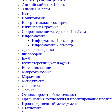
Заказать решение работы.
Английский язык 1-6 сем
Химия 1 и 2 сем
История
Политология
Начертательная геометрия
Инженерная графика
Сопротивление материалов 1 и 2 сем
Информатика
Информатика 1 семестр
Информатика 2 семестр
Делопроизводство
Философия
БЖД
Бухгалтерский учет и аудит
Естевствознание
Макроэкономика
Маркетинг
Менеджмент
Логистика
Логика
Основы проектной деятельности
Организация, технология и проектирование предпр
Производственный менеджмент
Статистика