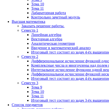
Тема 10
Тема 11
Лабараторная работа
Контрольно зачетный модуль
Высшая математика
Заказать решение работы.
Семестр 1
Линейная алгебра
Векторная алгебра
Аналитическая геометрия
Введение в математический анализ
Итоговый тест состоит из задач 4-ёх вышеопи
Семестр 2
Дифференциальное исчисление функций одн
Комплексные числа и многочлены над полем 
Интегральное исчисление функции одной ве
Дифференциальное исчисление функций неск
Итоговый тест состоит из задач 4-ёх вышеопи
Семестр 3
Тема 9
Тема 10
Тема 11
Итоговый тест состоит из задач 3-ёх вышеоп
Список предметов