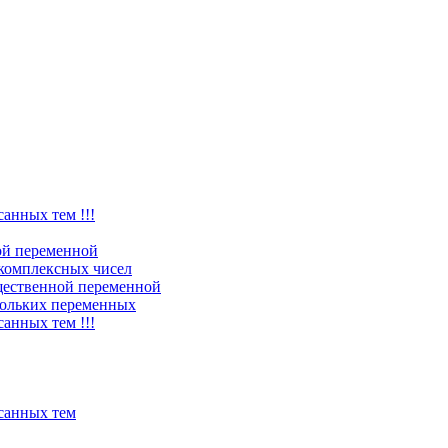
санных тем !!!
ой переменной
комплексных чисел
щественной переменной
ольких переменных
санных тем !!!
исанных тем