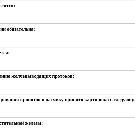
осится:
ии обязательна:
тся:
рению желчевыводящих протоков:
ирования кровоток к датчику принято картировать следующ
стательной железы: