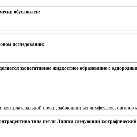
чески обусловлен:
ковом исследовании:
ь
ределяется эхонегативное жидкостное образование с однород
в, контрлатеральной почки, забрюшинных лимфоузлов, органов м
онтрацептива типа петли Липпса следующий эхографический