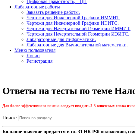
Цифровая грамотность, ТЦП
Лабараторные работы
Заказать решение работы.
Чертежи для Инженерной Графики ИММИТ.
Чертежи для Инженерной Графики ИЭИТС.
Чертежи для Начертательной Геометрии ИММИТ.
Чертежи для Начертательной Геометрии ИЭИТС.
Лабараторные для Информатики.
Лабараторные для Вычислительной математики.
Меню пользователя
Логин
Регистрация
Ответы на тесты по теме Нал
Для более эффективного поиска следует вводить 2-3 ключевых слова из во
Поиск:
Большое значение придается в гл. 31 НК РФ положению, свя