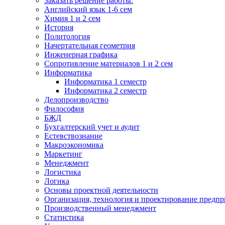
Заказать решение работы.
Английский язык 1-6 сем
Химия 1 и 2 сем
История
Политология
Начертательная геометрия
Инженерная графика
Сопротивление материалов 1 и 2 сем
Информатика
Информатика 1 семестр
Информатика 2 семестр
Делопроизводство
Философия
БЖД
Бухгалтерский учет и аудит
Естевствознание
Макроэкономика
Маркетинг
Менеджмент
Логистика
Логика
Основы проектной деятельности
Организация, технология и проектирование предпр
Производственный менеджмент
Статистика