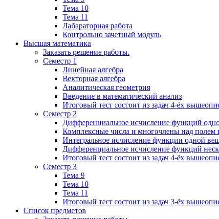
Тема 10
Тема 11
Лабараторная работа
Контрольно зачетный модуль
Высшая математика
Заказать решение работы.
Семестр 1
Линейная алгебра
Векторная алгебра
Аналитическая геометрия
Введение в математический анализ
Итоговый тест состоит из задач 4-ёх вышеопи
Семестр 2
Дифференциальное исчисление функций одн
Комплексные числа и многочлены над полем 
Интегральное исчисление функции одной ве
Дифференциальное исчисление функций неск
Итоговый тест состоит из задач 4-ёх вышеопи
Семестр 3
Тема 9
Тема 10
Тема 11
Итоговый тест состоит из задач 3-ёх вышеоп
Список предметов