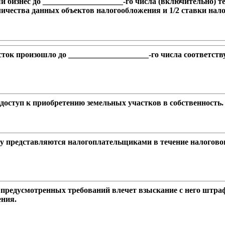
бизнес до ____________________-го числа (включительно) те
личества данных объектов налогообложения и 1/2 ставки нало
сток произошло до ____________________-го числа соответст
доступ к приобретению земельных участков в собственность.
 представляются налогоплательщиками в течение налогового
редусмотренных требований влечет взыскание с него штрафа
ения.