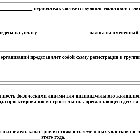
______________ периода как соответствующая налоговой став
дена на уплату ____________________ налога на вмененный 
 организаций представляет собой схему регистрации и групп
енность физическими лицами для индивидуального жилищного
ода проектирования и строительства, превышающего десятиле
енки земель кадастровая стоимость земельных участков по с
________________ этого года.