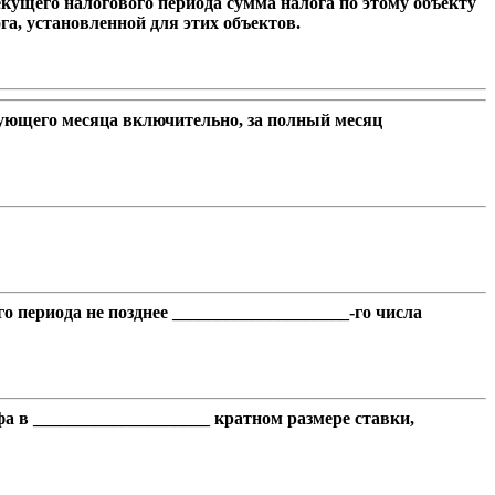
кущего налогового периода сумма налога по этому объекту
га, установленной для этих объектов.
вующего месяца включительно, за полный месяц
 периода не позднее ____________________-го числа
 в ____________________ кратном размере ставки,