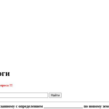
оги
проса !!!
занному с определением ____________________ по новому зем