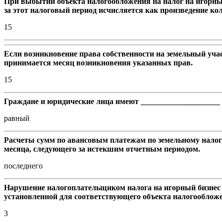
При выбытии объекта налогообложения на налог на игорный 
за этот налоговый период исчисляется как произведение ко
15
Если возникновение права собственности на земельный уча
принимается месяц возникновения указанных прав.
15
Граждане и юридические лица имеют ____________________ 
равный
Расчеты сумм по авансовым платежам по земельному налогу
месяца, следующего за истекшим отчетным периодом.
последнего
Нарушение налогоплательщиком налога на игорный бизнес п
установленной для соответствующего объекта налогооблож
3