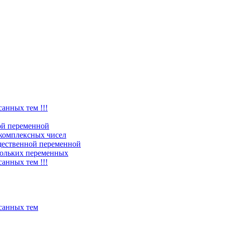
санных тем !!!
ой переменной
комплексных чисел
щественной переменной
ольких переменных
санных тем !!!
исанных тем