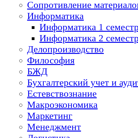
Сопротивление материалов
Информатика
Информатика 1 семест
Информатика 2 семест
Делопроизводство
Философия
БЖД
Бухгалтерский учет и ауди
Естевствознание
Макроэкономика
Маркетинг
Менеджмент
Логистика