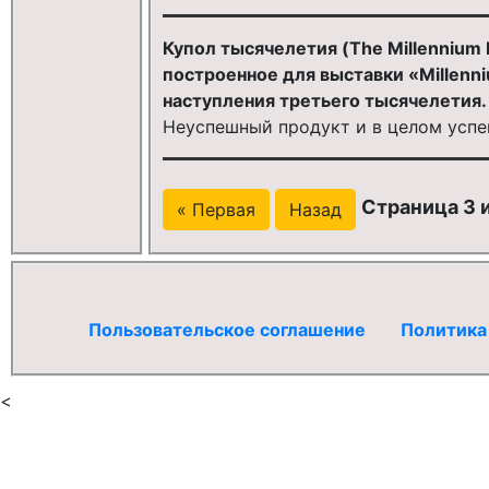
Купол тысячелетия (The Millennium 
построенное для выставки «Millenn
наступления третьего тысячелетия.
Неуспешный продукт и в целом усп
Страница 3 и
« Первая
Назад
Пользовательское соглашение
Политика
<