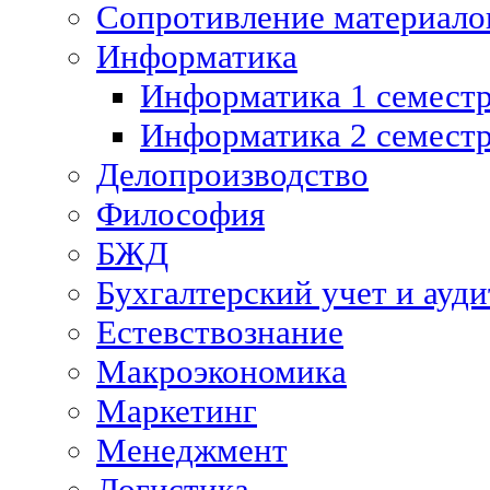
Сопротивление материалов
Информатика
Информатика 1 семест
Информатика 2 семест
Делопроизводство
Философия
БЖД
Бухгалтерский учет и ауди
Естевствознание
Макроэкономика
Маркетинг
Менеджмент
Логистика