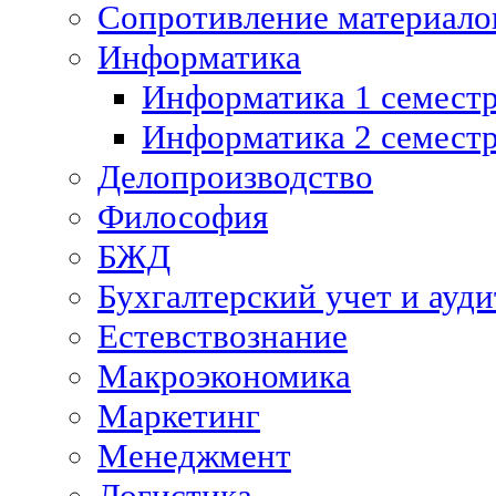
Сопротивление материалов
Информатика
Информатика 1 семест
Информатика 2 семест
Делопроизводство
Философия
БЖД
Бухгалтерский учет и ауди
Естевствознание
Макроэкономика
Маркетинг
Менеджмент
Логистика