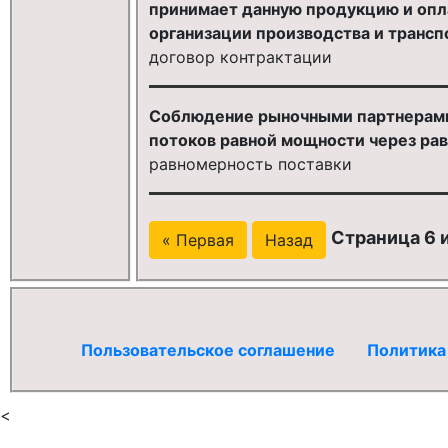
принимает данную продукцию и опла
организации производства и трансп
договор контрактации
Соблюдение рыночными партнерами 
потоков равной мощности через ра
равномерность поставки
Страница 6 и
« Первая
Назад
Пользовательское соглашение
Политика
<