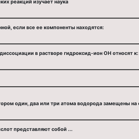
их реакций изучает наука
ной, если все ее компоненты находятся:
диссоциации в растворе гидроксид-ион ОН относят к:
ором один, два или три атома водорода замещены на 
слот представляют собой ...