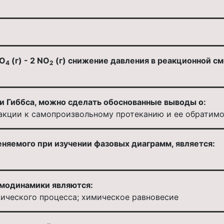
O
(г) - 2 NO
(г) снижение давления в реакционной с
4
2
и Гиббса, можно сделать обоснованные выводы о:
акции к самопроизвольному протеканию и ее обратим
няемого при изучении фазовых диаграмм, является:
модинамики являются:
ического процесса; химическое равновесие