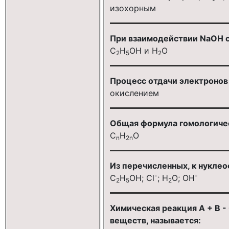
изохорным
При взаимодействии NaOH с
C
H
OH и Н
О
2
5
2
Процесс отдачи электронов 
окислением
Общая формула гомологичес
С
H
O
n
2n
Из перечисленных, к нукле
-
-
C
H
OH; Cl
; H
O; ОН
2
5
2
Химическая реакция A + B -
веществ, называется: