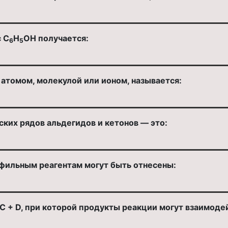
 C
H
OH получается:
6
5
атомом, молекулой или ионом, называется:
ких рядов альдегидов и кетонов — это:
офильным реагентам могут быть отнесены:
 C + D, при которой продукты реакции могут взаимод