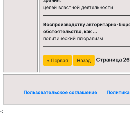
зрения:
целей властной деятельности
Воспроизводству авторитарно-бюро
обстоятельство, как ...
политический плюрализм
Страница 26
« Первая
Назад
Пользовательское соглашение
Политика
<