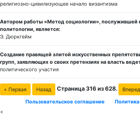
религиозно-цивилизующее начало византизма
Автором работы «Метод социологии», послужившей на
политологии, является:
Э. Дюркгейм
Создание правящей элитой искусственных препятств
групп, заявляющих о своих претензиях на власть ведет
политического участия
Страница 316 из 628.
« Первая
Назад
Впере
Пользовательское соглашение
Политика
<