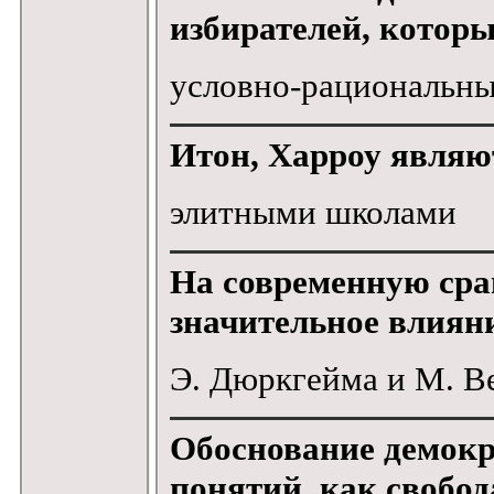
избирателей, котор
условно-рациональн
Итон, Харроу являю
элитными школами
На современную ср
значительное влиян
Э. Дюркгейма и М. В
Обоснование демокр
понятий, как свобод