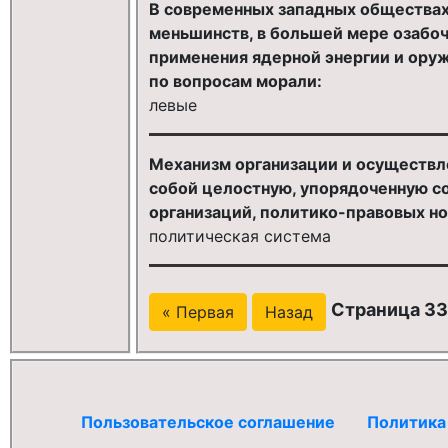
В современных западных обществах
меньшинств, в большей мере озабо
применения ядерной энергии и ору
по вопросам морали:
левые
Механизм организации и осуществл
собой целостную, упорядоченную с
организаций, политико-правовых но
политическая система
Страница 33
« Первая
Назад
Пользовательское соглашение
Политика