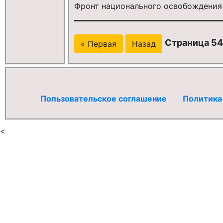
Фронт национального освобождения
Страница 54
« Первая
Назад
Пользовательское соглашение
Политика
<