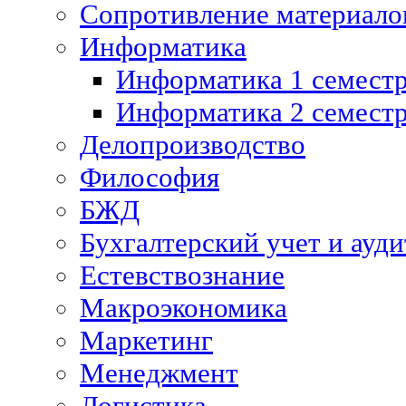
Сопротивление материалов
Информатика
Информатика 1 семест
Информатика 2 семест
Делопроизводство
Философия
БЖД
Бухгалтерский учет и ауди
Естевствознание
Макроэкономика
Маркетинг
Менеджмент
Логистика