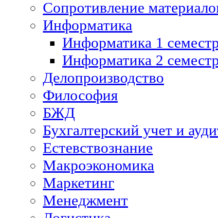
Сопротивление материалов
Информатика
Информатика 1 семест
Информатика 2 семест
Делопроизводство
Философия
БЖД
Бухгалтерский учет и ауди
Естевствознание
Макроэкономика
Маркетинг
Менеджмент
Логистика