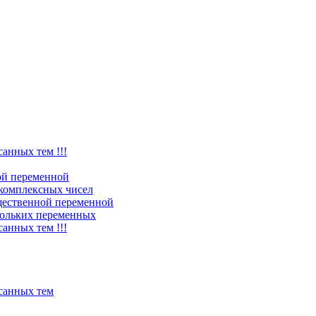
санных тем !!!
ой переменной
комплексных чисел
щественной переменной
ольких переменных
санных тем !!!
исанных тем