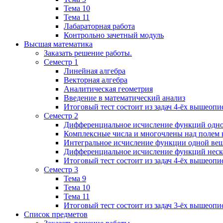
Тема 10
Тема 11
Лабараторная работа
Контрольно зачетный модуль
Высшая математика
Заказать решение работы.
Семестр 1
Линейная алгебра
Векторная алгебра
Аналитическая геометрия
Введение в математический анализ
Итоговый тест состоит из задач 4-ёх вышеопи
Семестр 2
Дифференциальное исчисление функций одн
Комплексные числа и многочлены над полем 
Интегральное исчисление функции одной ве
Дифференциальное исчисление функций неск
Итоговый тест состоит из задач 4-ёх вышеопи
Семестр 3
Тема 9
Тема 10
Тема 11
Итоговый тест состоит из задач 3-ёх вышеоп
Список предметов