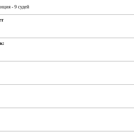
анция - 9 судей
ет
к: