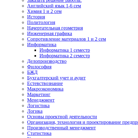
Заказать решение работы.
Английский язык 1-6 сем
Химия 1 и 2 сем
История
Политология
Начертательная геометрия
Инженерная графика
Сопротивление материалов 1 и 2 сем
Информатика
Информатика 1 семестр
Информатика 2 семестр
Делопроизводство
Философия
БЖД
Бухгалтерский учет и аудит
Естевствознание
Макроэкономика
Маркетинг
Менеджмент
Логистика
Логика
Основы проектной деятельности
Организация, технология и проектирование предпр
Производственный менеджмент
Статистика