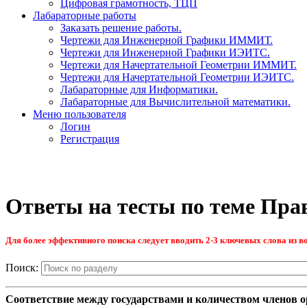
Цифровая грамотность, ТЦП
Лабараторные работы
Заказать решение работы.
Чертежи для Инженерной Графики ИММИТ.
Чертежи для Инженерной Графики ИЭИТС.
Чертежи для Начертательной Геометрии ИММИТ.
Чертежи для Начертательной Геометрии ИЭИТС.
Лабараторные для Информатики.
Лабараторные для Вычислительной математики.
Меню пользователя
Логин
Регистрация
Ответы на тесты по теме Пра
Для более эффективного поиска следует вводить 2-3 ключевых слова из во
Поиск:
Соответствие между государствами и количеством членов о