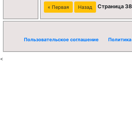
Страница 38
« Первая
Назад
Пользовательское соглашение
Политика
<