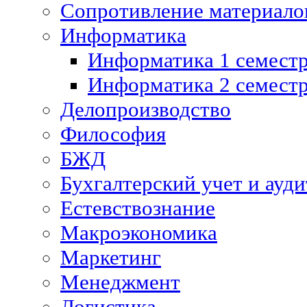
Сопротивление материалов
Информатика
Информатика 1 семест
Информатика 2 семест
Делопроизводство
Философия
БЖД
Бухгалтерский учет и ауди
Естевствознание
Макроэкономика
Маркетинг
Менеджмент
Логистика