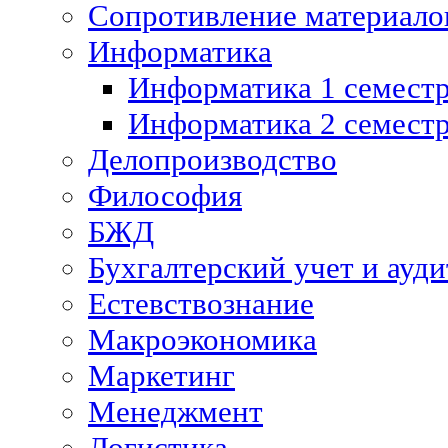
Сопротивление материалов
Информатика
Информатика 1 семест
Информатика 2 семест
Делопроизводство
Философия
БЖД
Бухгалтерский учет и ауди
Естевствознание
Макроэкономика
Маркетинг
Менеджмент
Логистика