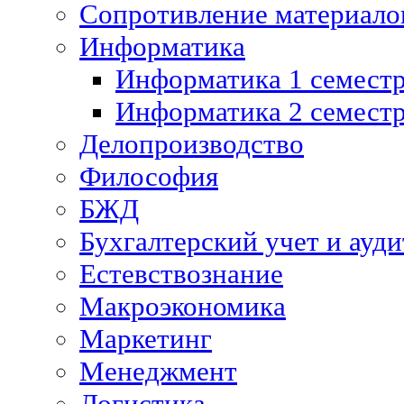
Сопротивление материалов
Информатика
Информатика 1 семест
Информатика 2 семест
Делопроизводство
Философия
БЖД
Бухгалтерский учет и ауди
Естевствознание
Макроэкономика
Маркетинг
Менеджмент
Логистика