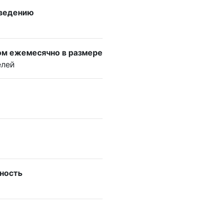
 ведению
ом ежемесячно в размере
елей
нность