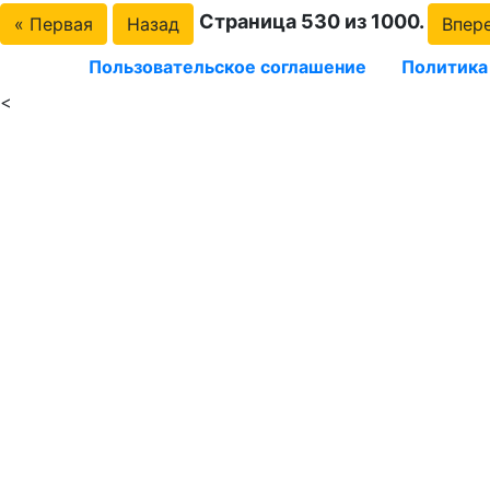
Страница 530 из 1000.
« Первая
Назад
Впер
Пользовательское соглашение
Политика
<