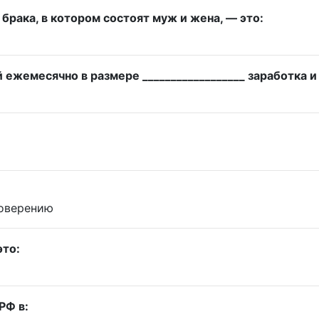
рака, в котором состоят муж и жена, — это:
ежемесячно в размере __________________ заработка и 
товерению
это:
РФ в: