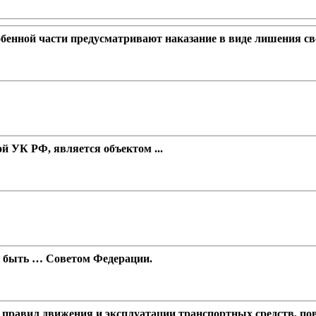
енной части предусматривают наказание в виде лишения сво
 УК РФ, является объектом ...
н быть … Советом Федерации.
е правил движения и эксплуатации транспортных средств, пов