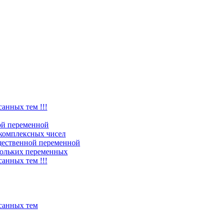
санных тем !!!
ой переменной
комплексных чисел
щественной переменной
ольких переменных
санных тем !!!
исанных тем