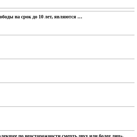
боды на срок до 10 лет, являются …
лекшее по неосторожности смерть двух или более лиц»,