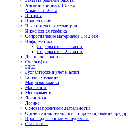
Заказать решение работы.
Английский язык 1-6 сем
Химия 1 и 2 сем
История
Политология
Начертательная геометрия
Инженерная графика
Сопротивление материалов 1 и 2 сем
Информатика
Информатика 1 семестр
Информатика 2 семестр
Делопроизводство
Философия
БЖД
Бухгалтерский учет и аудит
Естевствознание
Макроэкономика
Маркетинг
Менеджмент
Логистика
Логика
Основы проектной деятельности
Организация, технология и проектирование предпр
Производственный менеджмент
Статистика