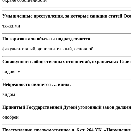
охране собственности
Умышленные преступления, за которые санкции статей Особ
тяжкими
По горизонтали объекты подразделяются
факультативный, дополнительный, основной
Совокупность общественных отношений, охраняемых Главой
видовым
Небрежность является … вины.
видом
Принятый Государственной Думой уголовный закон долже
одобрен
Преступление, предусмотренное ч. 6 ст. 264 УК, «Нарушени