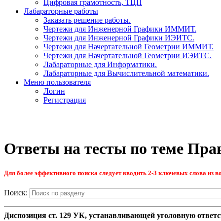
Цифровая грамотность, ТЦП
Лабараторные работы
Заказать решение работы.
Чертежи для Инженерной Графики ИММИТ.
Чертежи для Инженерной Графики ИЭИТС.
Чертежи для Начертательной Геометрии ИММИТ.
Чертежи для Начертательной Геометрии ИЭИТС.
Лабараторные для Информатики.
Лабараторные для Вычислительной математики.
Меню пользователя
Логин
Регистрация
Ответы на тесты по теме Пра
Для более эффективного поиска следует вводить 2-3 ключевых слова из во
Поиск:
Диспозиция ст. 129 УК, устанавливающей уголовную ответст