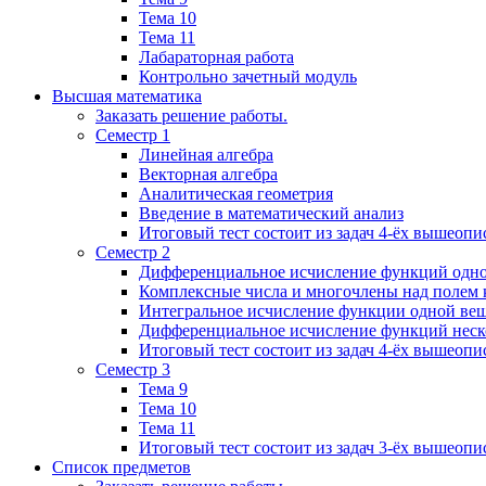
Тема 10
Тема 11
Лабараторная работа
Контрольно зачетный модуль
Высшая математика
Заказать решение работы.
Семестр 1
Линейная алгебра
Векторная алгебра
Аналитическая геометрия
Введение в математический анализ
Итоговый тест состоит из задач 4-ёх вышеопи
Семестр 2
Дифференциальное исчисление функций одн
Комплексные числа и многочлены над полем 
Интегральное исчисление функции одной ве
Дифференциальное исчисление функций неск
Итоговый тест состоит из задач 4-ёх вышеопи
Семестр 3
Тема 9
Тема 10
Тема 11
Итоговый тест состоит из задач 3-ёх вышеоп
Список предметов