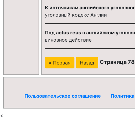
К источникам английского уголовног
уголовный кодекс Англии
Под actus reus в английском уголов
виновное действие
Страница 78
« Первая
Назад
Пользовательское соглашение
Политика
<