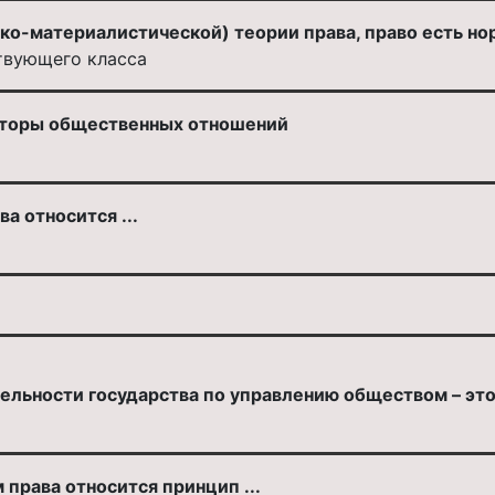
ко-материалистической) теории права, право есть но
твующего класса
яторы общественных отношений
а относится ...
льности государства по управлению обществом – это .
права относится принцип ...