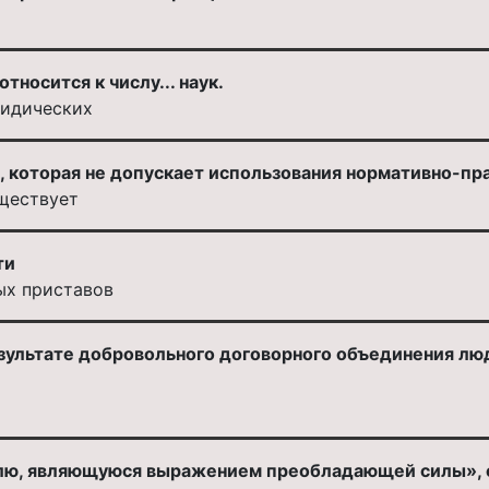
тносится к числу... наук.
ридических
 которая не допускает использования нормативно-пра
уществует
ти
ых приставов
зультате добровольного договорного объединения люд
олю, являющуюся выражением преобладающей силы»,