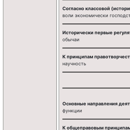
Согласно классовой (истори
воли экономически господс
Исторически первые регул
обычаи
К принципам правотворчеств
научность
Основные направления деяте
функции
К общеправовым принципам 