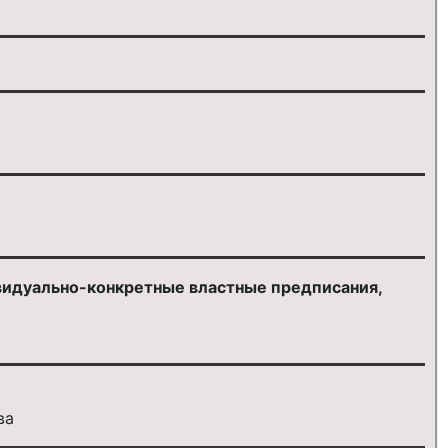
видуально-конкретные властные предписания,
ва