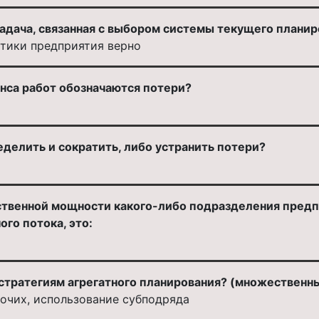
адача, связанная с выбором системы текущего планир
тики предприятия верно
анса работ обозначаются потери?
делить и сократить, либо устранить потери?
твенной мощности какого-либо подразделения предпр
го потока, это:
 стратегиям агрегатного планирования? (множественн
очих, использование субподряда