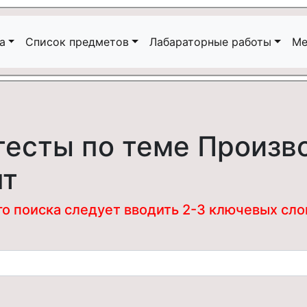
а
Список предметов
Лабараторные работы
Ме
тесты по теме Произ
нт
 поиска следует вводить 2-3 ключевых слова