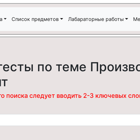
а
Список предметов
Лабараторные работы
Ме
тесты по теме Произ
нт
 поиска следует вводить 2-3 ключевых слова