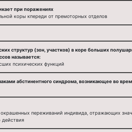
никает при поражениях
льной коры кпереди от премоторных отделов
их структур (зон, участков) в коре больших полушар
ссов называется:
сших психических функций
наками абстинентного синдрома, возникающее во врем
о окрашенных переживаний индивида, отражающих зна
о действия