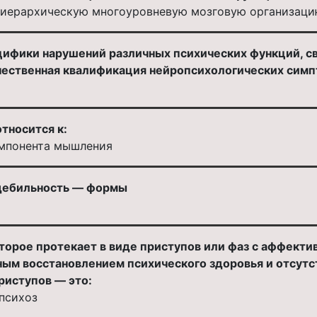
 иерархическую многоуровневую мозговую организац
цифики нарушений различных психических функций, с
чественная квалификация нейропсихологических симп
тносится к:
омпонента мышления
 дебильность — формы
оторое протекает в виде приступов или фаз с аффек
ным восстановлением психического здоровья и отсутс
риступов — это:
психоз