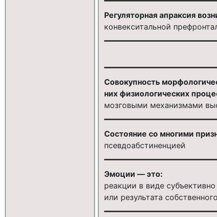
Регуляторная апраксия воз
конвекситальной префронта
Совокупность морфологическ
них физиологических проце
мозговыми механизмами вы
Состояние со многими приз
псевдоабстиненцией
Эмоции — это:
реакции в виде субъективн
или результата собственног