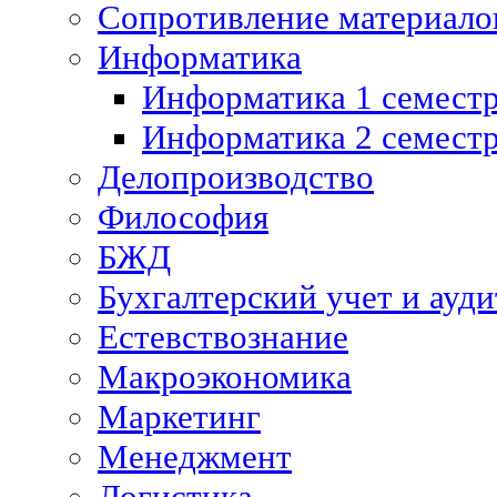
Сопротивление материалов
Информатика
Информатика 1 семест
Информатика 2 семест
Делопроизводство
Философия
БЖД
Бухгалтерский учет и ауди
Естевствознание
Макроэкономика
Маркетинг
Менеджмент
Логистика