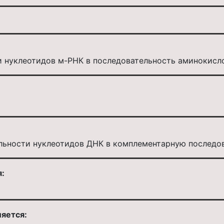
и нуклеотидов м-РНК в последовательность аминокисл
льности нуклеотидов ДНК в комплементарную последо
:
ляется: