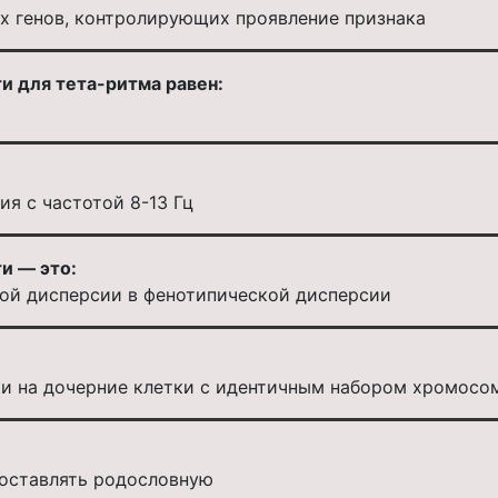
х генов, контролирующих проявление признака
 для тета-ритма равен:
я с частотой 8-13 Гц
и — это:
кой дисперсии в фенотипической дисперсии
ки на дочерние клетки с идентичным набором хромосо
составлять родословную