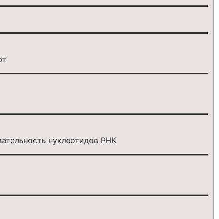
от
вательность нуклеотидов РНК