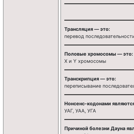
Трансляция — это:
перевод последовательност
Половые хромосомы — это:
X и Y хромосомы
Транскрипция — это:
переписывание последовате
Нонсенс-кодонами являются
УАГ, УАА, УГА
Причиной болезни Дауна яв