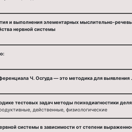
ятия и выполнения элементарных мыслительно-речевы
йства нервной системы
о:
еренциала Ч. Осгуда — это методика для выявления .
одике тестовых задач методы психодиагностики делят
родуктивные, действенные, физиологические
ервной системы в зависимости от степени выраженност