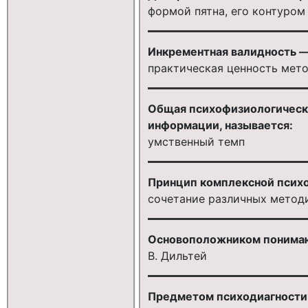
формой пятна, его контуром
Инкрементная валидность —
практическая ценность мет
Общая психофизиологическ
информации, называется:
умственный темп
Принцип комплексной психо
сочетание различных методи
Основоположником понимаю
В. Дильтей
Предметом психодиагностич