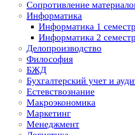
Сопротивление материалов
Информатика
Информатика 1 семест
Информатика 2 семест
Делопроизводство
Философия
БЖД
Бухгалтерский учет и ауди
Естевствознание
Макроэкономика
Маркетинг
Менеджмент
Логистика