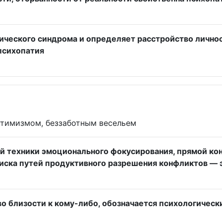
ического синдрома и определяет расстройство личнос
психопатия
птимизмом, беззаботным весельем
й техники эмоционального фокусирования, прямой ко
оиска путей продуктивного разрешения конфликтов — 
тво близости к кому-либо, обозначается психологичес