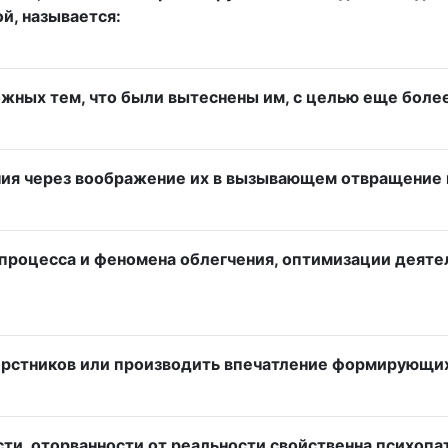
й, называется:
жных тем, что были вытеснены им, с целью еще более
ия через воображение их в вызывающем отвращение 
 процесса и феномена облегчения, оптимизации деяте
верстников или производить впечатление формирующи
ти, оторванности от реальности свойственна психопа