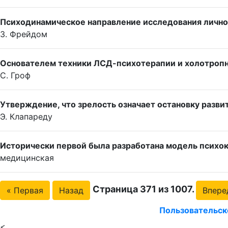
Психодинамическое направление исследования лично
З. Фрейдом
Основателем техники ЛСД-психотерапии и холотропн
С. Гроф
Утверждение, что зрелость означает остановку разви
Э. Клапареду
Исторически первой была разработана модель психо
медицинская
Страница 371 из 1007.
« Первая
Назад
Впере
Пользовательск
<