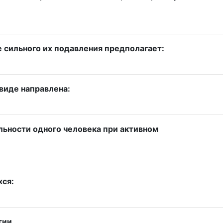
 сильного их подавления предполагает:
виде направлена:
льности одного человека при активном
хся:
тии