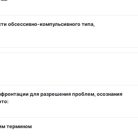
ти обсессивно-компульсивного типа,
нфронтации для разрешения проблем, осознания
это:
ким термином